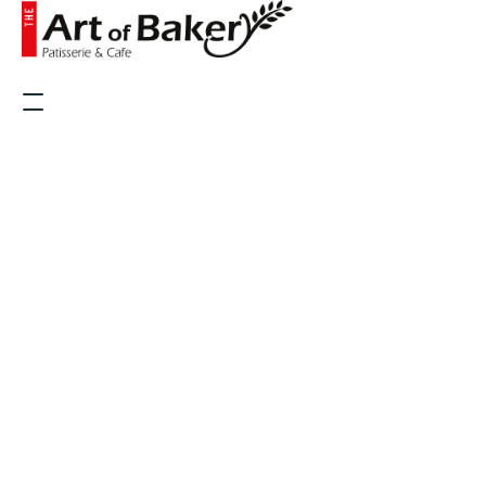
ANASAYFA
HAKKIMIZDA
GALERI
ŞUBELERIMIZ
ÜRÜNLERIMIZ
İLETIŞIM